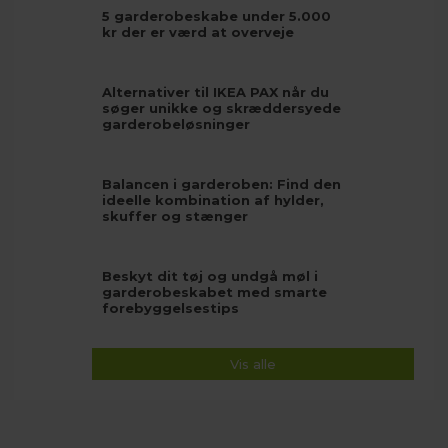
5 garderobeskabe under 5.000
kr der er værd at overveje
Alternativer til IKEA PAX når du
søger unikke og skræddersyede
garderobeløsninger
Balancen i garderoben: Find den
ideelle kombination af hylder,
skuffer og stænger
Beskyt dit tøj og undgå møl i
garderobeskabet med smarte
forebyggelsestips
Vis alle