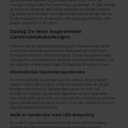
sammenhængende og stilfuld indretning. Med de
mange muligheder for tilpasning og design, er det muligt
at finde en løsning, der både opfylder praktiske behov
og æstetiske ønsker. Hos
NytGarderobeskab.dk
kan du
finde inspiration til at designe din egen garderobe, der
passer perfekt til dit hjem.
Opdag De Mest Inspirerende
Garderobeskabsdesigns
I denne del af vores blogindlæg vil vi dykke ned i de 10
mest inspirerende garderobeskabsdesigns, der kan
forvandle ethvert moderne hjem. Disse designs er nøje
udvalgt for at kombinere æstetik med funktionalitet, og
de tilbyder unikke løsninger til både små og store rum.
Minimalistisk Skydedørsgarderobe
En minimalistisk skydedørsgarderobe er et populært
valg for dem, der ønsker at spare plads uden at gå på
kompromis med stil. Skydedøre giver et rent og
moderne udtryk, og de kan tilpasses med materialer
som hvid, grå og sort for at matche din indretning. Denne
type garderobe er ideel til rum, hvor der er behov for en
pladsbesparende løsning.
Walk-In Garderobe Med LED-Belysning
En walk-in garderobe med integreret LED-belysning
skaber en luksuriøs fornemmelse og giver et klart