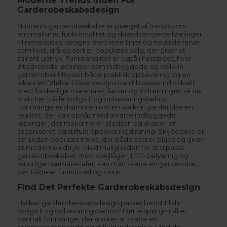
Moderne Trends Inden For
Garderobeskabsdesign
Nutidens garderobeskabe er præget af trends som
minimalisme, funktionalitet og skræddersyede løsninger.
Minimalistiske designs med rene linjer og neutrale farver
som hvid, grå og sort er populære valg, der giver et
stilrent udtryk. Funktionalitet er også i højsædet, hvor
integrerede løsninger som indbyggede og walk-in
garderober tilbyder både praktisk opbevaring og en
luksuriøs følelse. Disse designs kan tilpasses individuelt
med forskellige materialer, farver og indretninger, så de
matcher både boligstil og opbevaringsbehov.
For mange er drømmen om en walk-in garderobe en
realitet, der kan opnås med smarte indbyggede
løsninger, der maksimerer pladsen og skaber en
organiseret og stilfuld opbevaringsløsning. Skydedøre er
en anden populær trend, der både sparer plads og giver
et moderne udtryk. Med muligheden for at tilpasse
garderobeskabet med spejllåger, LED-belysning og
naturlige træmaterialer, kan man skabe en garderobe,
der både er funktionel og smuk.
Find Det Perfekte Garderobeskabsdesign
Hvilket garderobeskabsdesign passer bedst til din
boligstil og opbevaringsbehov? Dette spørgsmål er
centralt for mange, der ønsker at skabe en