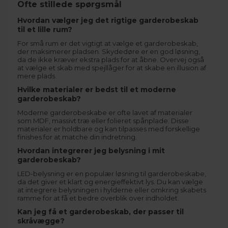
Ofte stillede spørgsmål
Hvordan vælger jeg det rigtige garderobeskab
til et lille rum?
For små rum er det vigtigt at vælge et garderobeskab,
der maksimerer pladsen. Skydedøre er en god løsning,
da de ikke kræver ekstra plads for at åbne. Overvej også
at vælge et skab med spejllåger for at skabe en illusion af
mere plads.
Hvilke materialer er bedst til et moderne
garderobeskab?
Moderne garderobeskabe er ofte lavet af materialer
som MDF, massivt træ eller folieret spånplade. Disse
materialer er holdbare og kan tilpasses med forskellige
finishes for at matche din indretning.
Hvordan integrerer jeg belysning i mit
garderobeskab?
LED-belysning er en populær løsning til garderobeskabe,
da det giver et klart og energieffektivt lys. Du kan vælge
at integrere belysningen i hylderne eller omkring skabets
ramme for at få et bedre overblik over indholdet.
Kan jeg få et garderobeskab, der passer til
skråvægge?