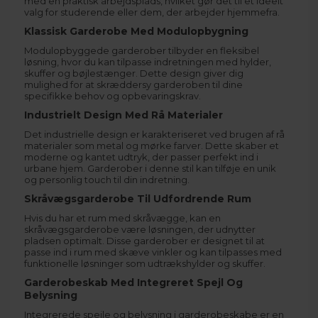
med en praktisk arbejdsplads, hvilket gør det til et ideelt
valg for studerende eller dem, der arbejder hjemmefra.
Klassisk Garderobe Med Modulopbygning
Modulopbyggede garderober tilbyder en fleksibel
løsning, hvor du kan tilpasse indretningen med hylder,
skuffer og bøjlestænger. Dette design giver dig
mulighed for at skræddersy garderoben til dine
specifikke behov og opbevaringskrav.
Industrielt Design Med Rå Materialer
Det industrielle design er karakteriseret ved brugen af rå
materialer som metal og mørke farver. Dette skaber et
moderne og kantet udtryk, der passer perfekt ind i
urbane hjem. Garderober i denne stil kan tilføje en unik
og personlig touch til din indretning.
Skråvægsgarderobe Til Udfordrende Rum
Hvis du har et rum med skråvægge, kan en
skråvægsgarderobe være løsningen, der udnytter
pladsen optimalt. Disse garderober er designet til at
passe ind i rum med skæve vinkler og kan tilpasses med
funktionelle løsninger som udtrækshylder og skuffer.
Garderobeskab Med Integreret Spejl Og
Belysning
Integrerede spejle og belysning i garderobeskabe er en