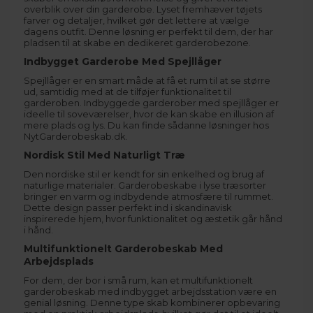
overblik over din garderobe. Lyset fremhæver tøjets
farver og detaljer, hvilket gør det lettere at vælge
dagens outfit. Denne løsning er perfekt til dem, der har
pladsen til at skabe en dedikeret garderobezone.
Indbygget Garderobe Med Spejllåger
Spejllåger er en smart måde at få et rum til at se større
ud, samtidig med at de tilføjer funktionalitet til
garderoben. Indbyggede garderober med spejllåger er
ideelle til soveværelser, hvor de kan skabe en illusion af
mere plads og lys. Du kan finde sådanne løsninger hos
NytGarderobeskab.dk
.
Nordisk Stil Med Naturligt Træ
Den nordiske stil er kendt for sin enkelhed og brug af
naturlige materialer. Garderobeskabe i lyse træsorter
bringer en varm og indbydende atmosfære til rummet.
Dette design passer perfekt ind i skandinavisk
inspirerede hjem, hvor funktionalitet og æstetik går hånd
i hånd.
Multifunktionelt Garderobeskab Med
Arbejdsplads
For dem, der bor i små rum, kan et multifunktionelt
garderobeskab med indbygget arbejdsstation være en
genial løsning. Denne type skab kombinerer opbevaring