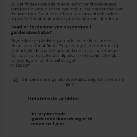
Ja, der findes skræddersyede løsninger til skråvægge,
som kan udnytte pladsen optimalt. Disse garderober kan
tilpasses med funktionelle features som udtrækshylder
og skuffer for at maksimere opbevaringsmulighederne.
Hvad er fordelene ved skydedøre i
garderobeskabe?
Skydedøre er pladsbesparende, da de ikke kræver
ekstra plads for at åbne. De giver også et moderne og
rent udtryk, der passer godt ind i de fleste indretninger.
Desuden kan skydedøre tilpasses med spejle eller glas
for yderligere funktionalitet og stil.
1749289217
Relaterede artikler:
10 inspirerende
garderobeskabsdesigns til
moderne hjem