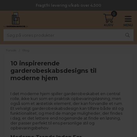
Fragtfri levering v/køb over 4.500
0
Forside
/
Blog
10 inspirerende
garderobeskabsdesigns til
moderne hjem
I det moderne hjem spiller garderobeskabet en central
rolle, ikke kun som en praktisk opbevaringsløsning, men
også som et æstetisk element, der kan forvandle et rum.
Et velvalgt garderobeskabsdesign kan tilføre både stil og
funktionalitet, og med de mange muligheder, der findes
i dag, er det lettere end nogensinde at finde en løsning,
der passer perfekt til ens personlige stil og
opbevaringsbehov.