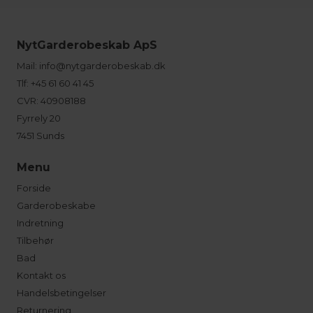
NytGarderobeskab ApS
Mail:
info@nytgarderobeskab.dk
Tlf:
+45 61 60 41 45
CVR: 40908188
Fyrrely 20
7451 Sunds
Menu
Forside
Garderobeskabe
Indretning
Tilbehør
Bad
Kontakt os
Handelsbetingelser
Returnering