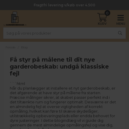
Fragtfri levering v/køb over 4.500
0
Forside
/
Blog
Få styr på målene til dit nye
garderobeskab: undgå klassiske
fejl
```html
Når du planlægger at installere et nyt garderobeskab, er
det afgørende at have styr på målene fra starten.
Præcise målinger sikrer, at skabet passer perfekt ind i
det tiltænkte rum og fungerer optimalt. Desværre er det
en almindelig fejl at overse vigtigheden af korrekt
opmåling, hvilket kan føre til skæve skydelåger,
utilstrækkelig opbevaringsplads eller endda behovet for
dyre justeringer. I dette blogindlæg vil vi guide dig
gennem de mest almindelige opmålingsfejl og vise dig,