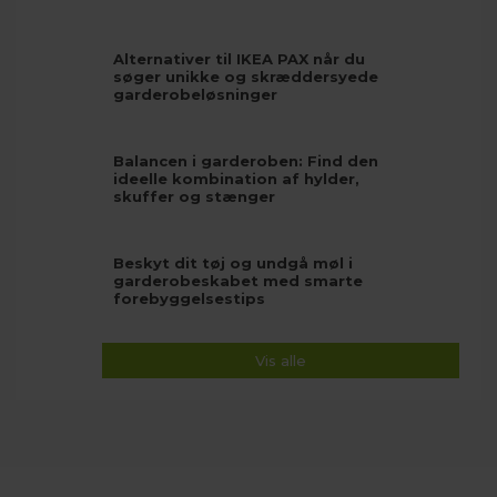
Alternativer til IKEA PAX når du
søger unikke og skræddersyede
garderobeløsninger
Balancen i garderoben: Find den
ideelle kombination af hylder,
skuffer og stænger
Beskyt dit tøj og undgå møl i
garderobeskabet med smarte
forebyggelsestips
Vis alle