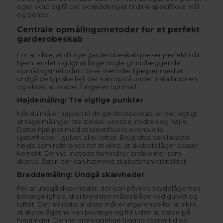
eget skab og få det skræddersyet til dine specifikke mål
og behov.
Centrale opmålingsmetoder for et perfekt
garderobeskab
For at sikre, at dit nye garderobeskab passer perfekt i dit
hjem, er det vigtigt at følge nogle grundlæggende
opmålingsmetoder. Disse metoder hjælper med at
undgå de typiske fejl, der kan opstå under installationen,
og sikrer, at skabet fungerer optimalt.
Højdemåling: Tre vigtige punkter
Når du måler højden til dit garderobeskab, er det vigtigt
at tage målinger tre steder: venstre, midten og højre.
Dette hjælper med at identificere eventuelle
ujævnheder i gulvet eller loftet. Brug altid den laveste
højde som reference for at sikre, at skabets låger passer
korrekt. Denne metode forhindrer problemer som
skæve låger, der kan hæmme skabets funktionalitet.
Breddemåling: Undgå skævheder
For at undgå skævheder, der kan påvirke skydelågernes
bevægelighed, skal bredden måles både ved gulvet og
loftet. Det mindste af disse mål er afgørende for at sikre,
at skydelågerne kan bevæge sig frit uden at støde på
hindringer. Denne omhyggelige tilgang sparer tid og