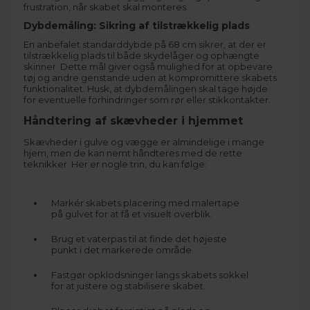
frustration, når skabet skal monteres.
Dybdemåling: Sikring af tilstrækkelig plads
En anbefalet standarddybde på 68 cm sikrer, at der er
tilstrækkelig plads til både skydelåger og ophængte
skinner. Dette mål giver også mulighed for at opbevare
tøj og andre genstande uden at kompromittere skabets
funktionalitet. Husk, at dybdemålingen skal tage højde
for eventuelle forhindringer som rør eller stikkontakter.
Håndtering af skævheder i hjemmet
Skævheder i gulve og vægge er almindelige i mange
hjem, men de kan nemt håndteres med de rette
teknikker. Her er nogle trin, du kan følge:
Markér skabets placering med malertape
på gulvet for at få et visuelt overblik.
Brug et vaterpas til at finde det højeste
punkt i det markerede område.
Fastgør opklodsninger langs skabets sokkel
for at justere og stabilisere skabet.