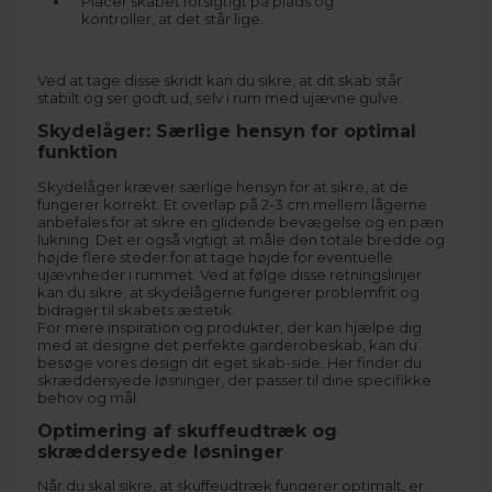
Placer skabet forsigtigt på plads og
kontroller, at det står lige.
Ved at tage disse skridt kan du sikre, at dit skab står
stabilt og ser godt ud, selv i rum med ujævne gulve.
Skydelåger: Særlige hensyn for optimal
funktion
Skydelåger kræver særlige hensyn for at sikre, at de
fungerer korrekt. Et overlap på 2-3 cm mellem lågerne
anbefales for at sikre en glidende bevægelse og en pæn
lukning. Det er også vigtigt at måle den totale bredde og
højde flere steder for at tage højde for eventuelle
ujævnheder i rummet. Ved at følge disse retningslinjer
kan du sikre, at skydelågerne fungerer problemfrit og
bidrager til skabets æstetik.
For mere inspiration og produkter, der kan hjælpe dig
med at designe det perfekte garderobeskab, kan du
besøge vores
design dit eget skab-side
. Her finder du
skræddersyede løsninger, der passer til dine specifikke
behov og mål.
Optimering af skuffeudtræk og
skræddersyede løsninger
Når du skal sikre, at skuffeudtræk fungerer optimalt, er