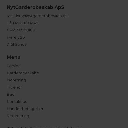
NytGarderobeskab ApS
Mail:
info@nytgarderobeskab.dk
Tlf:
+45 61 60 41 45
CVR: 40908188
Fyrrely 20
7451 Sunds
Menu
Forside
Garderobeskabe
Indretning
Tilbehør
Bad
Kontakt os
Handelsbetingelser
Returnering