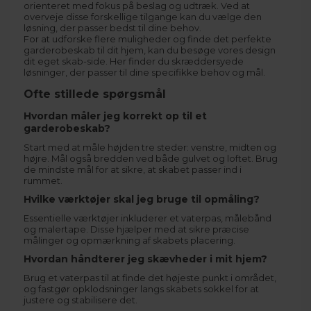
orienteret med fokus på beslag og udtræk. Ved at
overveje disse forskellige tilgange kan du vælge den
løsning, der passer bedst til dine behov.
For at udforske flere muligheder og finde det perfekte
garderobeskab til dit hjem, kan du besøge vores
design
dit eget skab-side
. Her finder du skræddersyede
løsninger, der passer til dine specifikke behov og mål.
Ofte stillede spørgsmål
Hvordan måler jeg korrekt op til et
garderobeskab?
Start med at måle højden tre steder: venstre, midten og
højre. Mål også bredden ved både gulvet og loftet. Brug
de mindste mål for at sikre, at skabet passer ind i
rummet.
Hvilke værktøjer skal jeg bruge til opmåling?
Essentielle værktøjer inkluderer et vaterpas, målebånd
og malertape. Disse hjælper med at sikre præcise
målinger og opmærkning af skabets placering.
Hvordan håndterer jeg skævheder i mit hjem?
Brug et vaterpas til at finde det højeste punkt i området,
og fastgør opklodsninger langs skabets sokkel for at
justere og stabilisere det.