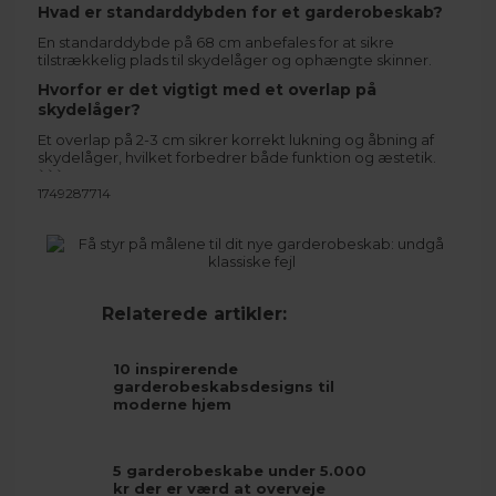
Hvad er standarddybden for et garderobeskab?
En standarddybde på 68 cm anbefales for at sikre
tilstrækkelig plads til skydelåger og ophængte skinner.
Hvorfor er det vigtigt med et overlap på
skydelåger?
Et overlap på 2-3 cm sikrer korrekt lukning og åbning af
skydelåger, hvilket forbedrer både funktion og æstetik.
```
1749287714
Relaterede artikler:
10 inspirerende
garderobeskabsdesigns til
moderne hjem
5 garderobeskabe under 5.000
kr der er værd at overveje