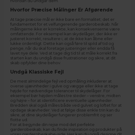
hvordan du undgår dem.
Hvorfor Præcise Målinger Er Afgørende
At tage præcise mål er ikke bare en formalitet; det er
fundamentet for et velfungerende garderobeskab. Når
målingerne ikke er korrekte, kan konsekvenserne være
omfattende. For eksempel kan skydelåger, der ikke er
justeret korrekt, resultere i, at de ikke kan åbne eller
lukke ordentligt. Dette kan også føre til spild af tid og
penge, når du skal foretage justeringer eller endda få
lavet nye dele. Ved at tage dig tid til at måle korrekt fra
starten kan du undgå disse frustrationer og sikre, at dit
skab opfylder dine behov.
Undgå Klassiske Fejl
De mest almindelige fejl ved opmåling inkluderer at
overse ujævnheder i gulve og vægge eller ikke at tage
højde for nødvendige tolerancer til skydelåger. For
eksempel bør højden måles tre steder – venstre, midten
og højre – for at identificere eventuelle ujævnheder.
Bredden skal også måles både ved gulvet og loftet for at
opdage skævheder. Ved at følge disse enkle trin kan du
sikre, at dine skydelåger fungerer problemfrit og ser
flotte ud.
For at begynde din rejse mod det perfekte
garderobeskab, kan du finde inspiration og produkter på
vores
garderobeskabe-side
. Her kan du også designe dit