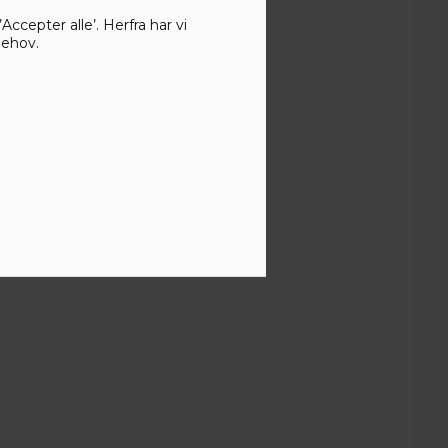
ccepter alle’. Herfra har vi
behov.