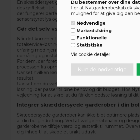
En skræddersyet garderobe tilbyder en række fordele, h
Du bestemmer over dine da
designfleksibilitet. Ved at tilpasse garderoben til dit ru
For at Nytgarderobeskab.dk skal 
der fungerer perfekt i hverdagen. Desuden kan du tilføje 
mulighed for at give dig den bed
sensorstyret lys og smarte udtræksmuligheder, der øge
Nødvendige
Gør det selv vs. totalservice
Markedsføring
Funktionelle
Når det kommer til installation af skydelåger og garder
totalservice-løsninger. DIY-pakker kan være en god løsn
Statistiske
erfaring med hjemmeprojekter. Disse pakker inkluderer 
Vis cookie detaljer
opmåling og installation.
For dem, der foretrækker en mere bekvem løsning, tilbyde
processen fra opmåling til montering. Dette sikrer et pro
Uanset hvilken løsning du vælger, er det vigtigt at sikre
resultat.
Uanset om du vælger at gøre det selv eller benytte vores
løsning, der passer til dine behov og dit budget. Hos
Nyt
vejledning for at sikre, at du får den bedste løsning til dit
Integrer skræddersyede garderober i din bol
Skræddersyede garderober kan ikke blot optimere pladsen
af din boligindretning. Ved at vælge materialer og desig
garderoberne tilføje værdi og æstetik til rummet. Overv
dig frihed til at skabe et unikt udtryk.