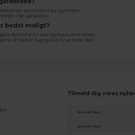
n garderobe?
mekanismer, sensorstyret lys og smarte
forten i din garderobe.
r bedst muligt?
ngøre skinnerne for støv og snavs samt smøre
 lågerne af med en fugtig klud for at holde dem
Tilmeld dig vores nyh
abe