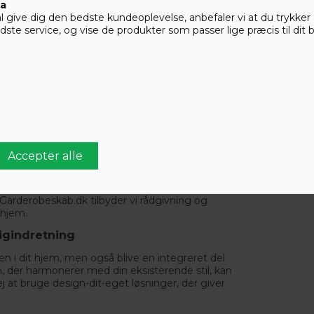
erunder bedre udnyttelse af pladsen og større
ta
m kan du undgå spildplads og skabe en løsning,
give dig den bedste kundeoplevelse, anbefaler vi at du trykker ’A
funktionelle detaljer som soft close,
ste service, og vise de produkter som passer lige præcis til dit 
r komforten og brugervenligheden.
ober, har du valget mellem DIY-pakker og
ing for dem, der ønsker at spare penge og har
alle nødvendige komponenter og en guide til
r vi totalservice, hvor vi tager hånd om hele
fessionelt resultat og sparer dig tid og besvær.
, at opmålingen er korrekt for at opnå det bedste
 totalservice, er det vigtigt at vælge en
Garderobeskab.dk
tilbyder vi rådgivning og
 hjem.
igindretning
 i dit hjem, men også blive en integreret del
n, der harmonerer med din eksisterende stil, kan
ej at bruge
design-dit-eget
løsninger, der giver