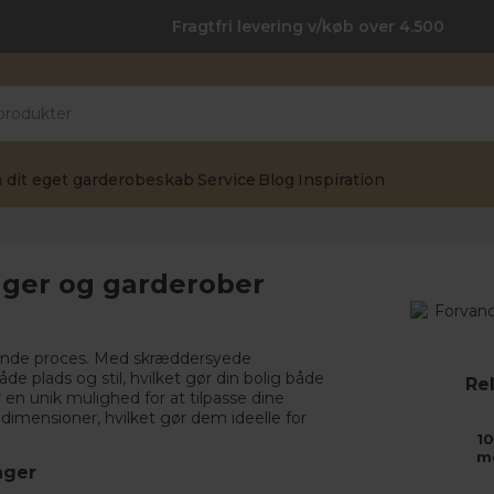
Fragtfri levering v/køb over 4.500
 dit eget garderobeskab
Service
Blog
Inspiration
åger og garderober
tende proces. Med skræddersyede
plads og stil, hvilket gør din bolig både
Rel
r en unik mulighed for at tilpasse dine
imensioner, hvilket gør dem ideelle for
10
m
nger