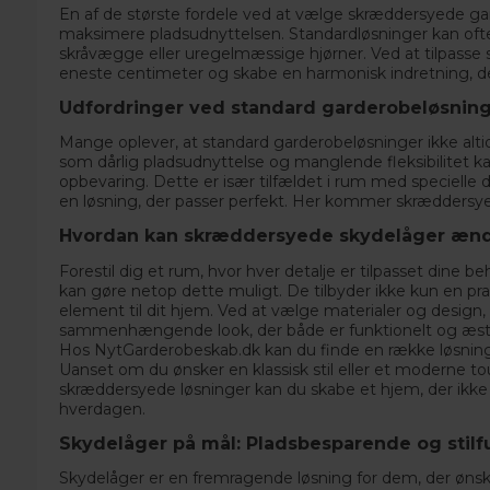
En af de største fordele ved at vælge skræddersyede gar
maksimere pladsudnyttelsen. Standardløsninger kan of
skråvægge eller uregelmæssige hjørner. Ved at tilpasse 
eneste centimeter og skabe en harmonisk indretning, der 
Udfordringer ved standard garderobeløsnin
Mange oplever, at standard garderobeløsninger ikke altid
som dårlig pladsudnyttelse og manglende fleksibilitet kan
opbevaring. Dette er især tilfældet i rum med specielle 
en løsning, der passer perfekt. Her kommer skræddersyed
Hvordan kan skræddersyede skydelåger ænd
Forestil dig et rum, hvor hver detalje er tilpasset dine
kan gøre netop dette muligt. De tilbyder ikke kun en prakt
element til dit hjem. Ved at vælge materialer og design, 
sammenhængende look, der både er funktionelt og æstet
Hos
NytGarderobeskab.dk
kan du finde en række løsninge
Uanset om du ønsker en klassisk stil eller et moderne t
skræddersyede løsninger kan du skabe et hjem, der ikke
hverdagen.
Skydelåger på mål: Pladsbesparende og stilf
Skydelåger er en fremragende løsning for dem, der ønsk