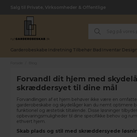
Salg til Private, Virksomheder & Offentlige
Garderobeskabe
Indretning
Tilbehør
Bad
Inventar
Design
Forside
/
Blog
Forvandl dit hjem med skydel
skræddersyet til dine mål
Forvandlingen af et hjem behøver ikke være en omfat
garderobeskabe og skydelåger kan du nemt optimere både 
funktionel og æstetisk tiltalende. Disse løsninger tilbyde
opbevaringsmuligheder til dine specifikke behov og rumd
ethvert hjem.
Skab plads og stil med skræddersyede løsni