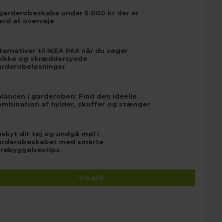
garderobeskabe under 5.000 kr der er
ærd at overveje
ternativer til IKEA PAX når du søger
nikke og skræddersyede
arderobeløsninger
lancen i garderoben: Find den ideelle
mbination af hylder, skuffer og stænger
skyt dit tøj og undgå møl i
arderobeskabet med smarte
orebyggelsestips
Vis alle