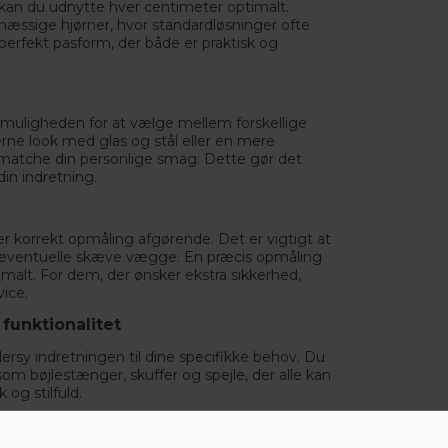
 kan du udnytte hver centimeter optimalt.
mæssige hjørner, hvor standardløsninger ofte
perfekt pasform, der både er praktisk og
 muligheden for at vælge mellem forskellige
rne look med glas og stål eller en mere
at matche din personlige smag. Dette gør det
in indretning.
r korrekt opmåling afgørende. Det er vigtigt at
r eventuelle skæve vægge. En præcis opmåling
imalt. For dem, der ønsker ekstra sikkerhed,
vice.
funktionalitet
ersy indretningen til dine specifikke behov. Du
åsom
bøjlestænger
, skuffer og spejle, der alle kan
 og stilfuld.
r