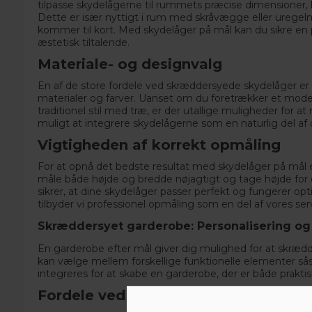
tilpasse skydelågerne til rummets præcise dimensioner,
Dette er især nyttigt i rum med skråvægge eller uregel
kommer til kort. Med
skydelåger på mål
kan du sikre en 
æstetisk tiltalende.
Materiale- og designvalg
En af de store fordele ved skræddersyede skydelåger er
materialer og farver. Uanset om du foretrækker et mode
traditionel stil med træ, er der utallige muligheder for 
muligt at integrere skydelågerne som en naturlig del af d
Vigtigheden af korrekt opmåling
For at opnå det bedste resultat med skydelåger på mål e
måle både højde og bredde nøjagtigt og tage højde fo
sikrer, at dine skydelåger passer perfekt og fungerer opt
tilbyder vi professionel opmåling som en del af vores ser
Skræddersyet garderobe: Personalisering og 
En garderobe efter mål giver dig mulighed for at skrædd
kan vælge mellem forskellige funktionelle elementer s
integreres for at skabe en garderobe, der er både praktisk
Fordele ved skræddersyede løsninge