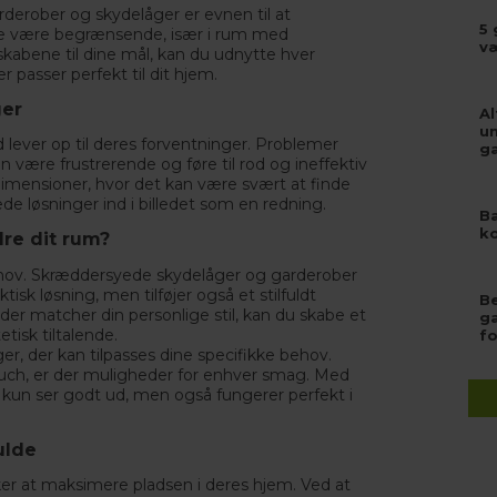
derober og skydelåger er evnen til at
5 
te være begrænsende, især i rum med
v
skabene til dine mål, kan du udnytte hver
passer perfekt til dit hjem.
ger
Al
u
 lever op til deres forventninger. Problemer
g
 være frustrerende og føre til rod og ineffektiv
dimensioner, hvor det kan være svært at finde
e løsninger ind i billedet som en redning.
Ba
ko
re dit rum?
 behov. Skræddersyede skydelåger og garderober
isk løsning, men tilføjer også et stilfuldt
Be
der matcher din personlige stil, kan du skabe et
g
isk tiltalende.
f
r, der kan tilpasses dine specifikke behov.
ouch, er der muligheder for enhver smag. Med
 kun ser godt ud, men også fungerer perfekt i
ulde
er at maksimere pladsen i deres hjem. Ved at