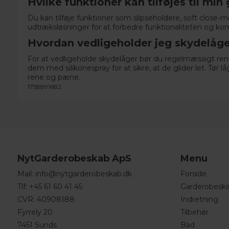
Hvilke funktioner kan tilføjes til mi
Du kan tilføje funktioner som
slipseholdere
, soft close-
udtræksløsninger for at forbedre funktionaliteten og kom
Hvordan vedligeholder jeg skydelåge
For at vedligeholde skydelåger bør du regelmæssigt re
dem med silikonespray for at sikre, at de glider let. Tør
rene og pæne.
1758891682
NytGarderobeskab ApS
Menu
Mail:
info@nytgarderobeskab.dk
Forside
Tlf:
+45 61 60 41 45
Garderobesk
CVR: 40908188
Indretning
Fyrrely 20
Tilbehør
7451 Sunds
Bad