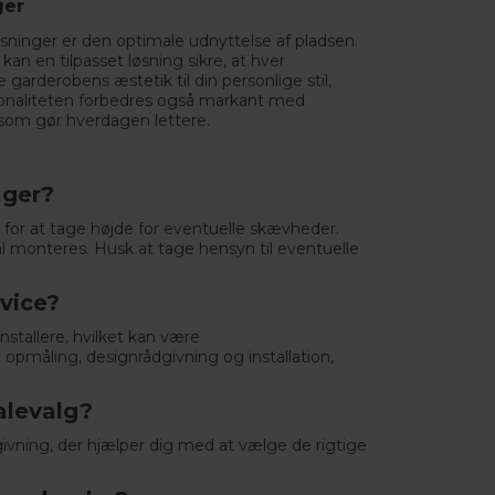
ger
sninger er den optimale udnyttelse af pladsen.
 kan en tilpasset løsning sikre, at hver
garderobens æstetik til din personlige stil,
onaliteten forbedres også markant med
 som gør hverdagen lettere.
åger?
ft for at tage højde for eventuelle skævheder.
 monteres. Husk at tage hensyn til eventuelle
rvice?
nstallere, hvilket kan være
 opmåling, designrådgivning og installation,
alevalg?
dgivning, der hjælper dig med at vælge de rigtige