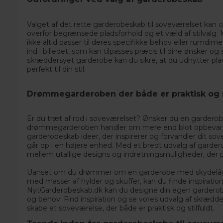
Valget af det rette garderobeskab til soveværelset kan o
overfor begrænsede pladsforhold og et væld af stilvalg. 
ikke altid passer til deres specifikke behov eller rumd
ind i billedet, som kan tilpasses præcis til dine ønsker 
skræddersyet garderobe kan du sikre, at du udnytter pla
perfekt til din stil.
Drømmegarderoben der både er praktisk og
Er du træt af rod i soveværelset? Ønsker du en garderob
drømmegarderoben handler om mere end blot opbevaring
garderobeskab ideer, der inspirerer og forvandler dit sov
går op i en højere enhed. Med et bredt udvalg af
garder
mellem utallige designs og indretningsmuligheder, der pas
Uanset om du drømmer om en garderobe med skydelåger,
med masser af hylder og skuffer, kan du finde inspiration 
NytGarderobeskab.dk kan du designe din egen garderobe 
og behov. Find inspiration og se vores udvalg af
skrædde
skabe et soveværelse, der både er praktisk og stilfuldt.