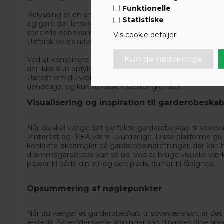
Funktionelle
Belysning er en anden vigtig faktor. Indbygget LED-bel
Statistiske
og gøre det lettere at finde det, du leder efter, selv i de
specielle opbevaringsløsninger som skoudtræk eller bælt
Vis cookie detaljer
Udforsk vores udvalg af
praktiske tilbehør
for at finde de
Ved at kombinere de nyeste trends med smarte og funkt
der ikke kun opfylder dine opbevaringsbehov, men også
Uanset om du vælger skydelåger, indbyggede skabe elle
uendelige, og kun fantasien sætter grænser.
Visualisering og inspiration til garderobeska
Når du skal vælge det perfekte garderobeskab til sovevær
Pinterest og IKEA være uvurderlige. Disse platforme giv
konkrete eksempler på garderobeindretninger, der kan hj
drømmegarderobe kan se ud. Ved at bruge visuelle værkt
passer til både din stil og den plads, du har til rådighed.
Opsummering af nøglepunkter
Når du vælger et garderobeskab til soveværelset, er det 
æstetik. Skræddersyede løsninger kan tilpasses dine spe