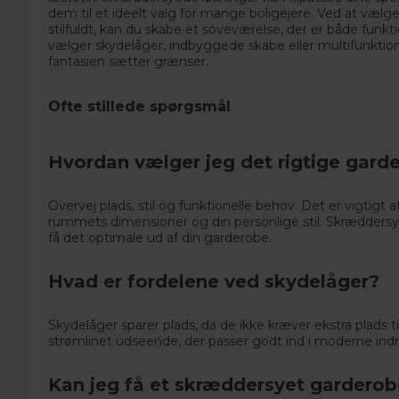
dem til et ideelt valg for mange boligejere. Ved at vælg
stilfuldt, kan du skabe et soveværelse, der er både funkt
vælger skydelåger, indbyggede skabe eller multifunktio
fantasien sætter grænser.
Ofte stillede spørgsmål
Hvordan vælger jeg det rigtige gard
Overvej plads, stil og funktionelle behov. Det er vigtigt 
rummets dimensioner og din personlige stil. Skrædders
få det optimale ud af din garderobe.
Hvad er fordelene ved skydelåger?
Skydelåger sparer plads, da de ikke kræver ekstra plads 
strømlinet udseende, der passer godt ind i moderne indr
Kan jeg få et skræddersyet gardero