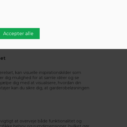
ysning i garderoben kan forbedre synligheden
 tidlige morgentimer. Overvej også at tilføje
eholdere for at optimere pladsen yderligere.
 bedste løsninger til din garderobe.
ionelle løsninger kan du skabe en garderobe,
 forbedrer soveværelsets overordnede æstetik.
r skræddersyede løsninger, er mulighederne
bet
elset, kan visuelle inspirationskilder som
er dig mulighed for at samle idéer og se
ælpe dig med at visualisere, hvordan din
øjer kan du sikre dig, at garderobeløsningen
vigtigt at overveje både funktionalitet og
cifikke behov og rumdimensioner, hvilket gør