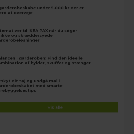
garderobeskabe under 5.000 kr der er
ærd at overveje
ternativer til IKEA PAX når du søger
nikke og skræddersyede
arderobeløsninger
lancen i garderoben: Find den ideelle
mbination af hylder, skuffer og stænger
skyt dit tøj og undgå møl i
arderobeskabet med smarte
orebyggelsestips
Vis alle