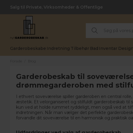
Salg til Private, Virksomheder & Offentlige
Garderobeskabe
Indretning
Tilbehør
Bad
Inventar
Design
Forside
/
Blog
Garderobeskab til soveværelse
drømmegarderoben med stilfu
I ethvert soveværelse spiller garderoben en central rolle
æstetik. Et velorganiseret og stilfuldt garderobeskab til 
kun ved at holde rummet ryddeligt, men også ved at tilfø
indretningen. Når man vælger det perfekte garderobeskab
forvandle dit soveværelse til en harmonisk og praktisk oa
Udfordringer ved valg af garderobeskab