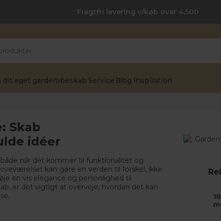
Fragtfri levering v/køb over 4.500
 dit eget garderobeskab
Service
Blog
Inspiration
: Skab
lde idéer
, både når det kommer til funktionalitet og
soveværelset kan gøre en verden til forskel, ikke
Rel
je en vis elegance og personlighed til
, er det vigtigt at overveje, hvordan det kan
se.
10
m