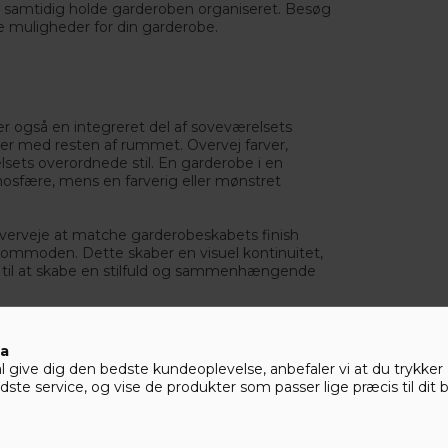
 samtidig holde garderoben organiseret. Besøg
e muligheder for din garderobe.
r også en integreret del af soveværelsets
rer med resten af rummet. Overvej farver,
sets overordnede stil. En garderobe i en
mosfære, mens en farverig eller mønstret
erveje at matche garderobeskabets finish
ommoden. Dette skaber en visuel kontinuitet,
on til at skabe en stilfuld og sammenhængende
ta
give dig den bedste kundeoplevelse, anbefaler vi at du trykker ’A
ste service, og vise de produkter som passer lige præcis til dit 
ionelt, er det vigtigt at fokusere på detaljerne.
ør organiseret. Bøjlestænger i forskellige højder
e på indersiden af lågerne kan spare plads og