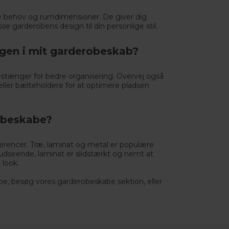
ke behov og rumdimensioner. De giver dig
 garderobens design til din personlige stil.
gen i mit garderobeskab?
estænger for bedre organisering. Overvej også
eller bælteholdere for at optimere pladsen
robeskabe?
erencer. Træ, laminat og metal er populære
 udseende, laminat er slidstærkt og nemt at
 look.
abe, besøg vores
garderobeskabe
sektion, eller