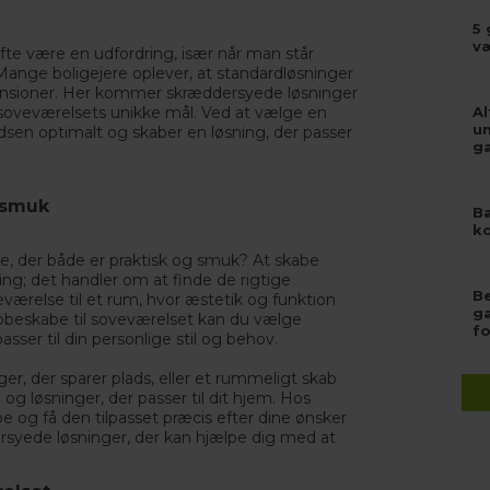
5 
v
fte være en udfordring, især når man står
Mange boligejere oplever, at standardløsninger
imensioner. Her kommer skræddersyede løsninger
og soveværelsets unikke mål. Ved at vælge en
Al
u
dsen optimalt og skaber en løsning, der passer
g
 smuk
Ba
ko
e, der både er praktisk og smuk? At skabe
; det handler om at finde de rigtige
Be
eværelse til et rum, hvor æstetik og funktion
g
obeskabe
til soveværelset kan du vælge
f
ser til din personlige stil og behov.
 der sparer plads, eller et rummeligt skab
og løsninger, der passer til dit hjem. Hos
og få den tilpasset præcis efter dine ønsker
rsyede løsninger
, der kan hjælpe dig med at