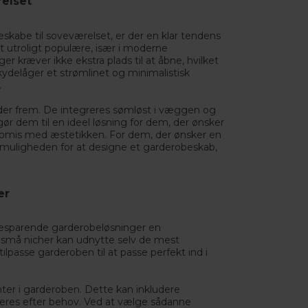
elset
skabe til soveværelset, er der en klar tendens
t utroligt populære, især i moderne
ger kræver ikke ekstra plads til at åbne, hvilket
kydelåger et strømlinet og minimalistisk
.
der frem. De integreres sømløst i væggen og
ør dem til en ideel løsning for dem, der ønsker
omis med æstetikken. For dem, der ønsker en
muligheden for at designe et garderobeskab,
er
besparende garderobeløsninger en
 små nicher kan udnytte selv de mest
passe garderoben til at passe perfekt ind i
ter i garderoben. Dette kan inkludere
steres efter behov. Ved at vælge sådanne