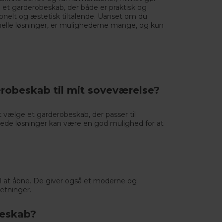
e et garderobeskab, der både er praktisk og
ionelt og æstetisk tiltalende. Uanset om du
nelle løsninger, er mulighederne mange, og kun
erobeskab til mit soveværelse?
at vælge et garderobeskab, der passer til
yede løsninger kan være en god mulighed for at
til at åbne. De giver også et moderne og
etninger.
beskab?