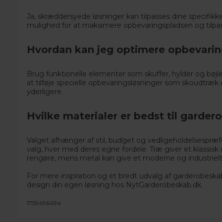
Ja, skræddersyede løsninger kan tilpasses dine specifik
mulighed for at maksimere opbevaringspladsen og tilpasse
Hvordan kan jeg optimere opbevarin
Brug funktionelle elementer som skuffer, hylder og bøjl
at tilføje specielle opbevaringsløsninger som skoudtræk 
yderligere.
Hvilke materialer er bedst til garde
Valget afhænger af stil, budget og vedligeholdelsespræf
valg, hver med deres egne fordele. Træ giver et klassisk
rengøre, mens metal kan give et moderne og industrielt
For mere inspiration og et bredt udvalg af garderobesk
design din egen løsning hos
NytGarderobeskab.dk
.
1759496494