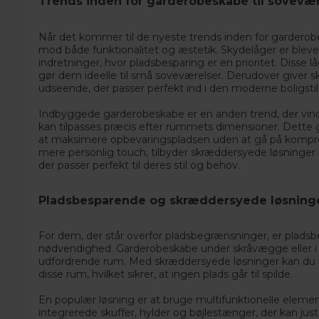
Trends inden for garderobeskabe til sovevær
Når det kommer til de nyeste trends inden for garderobe
mod både funktionalitet og æstetik. Skydelåger er bleve
indretninger, hvor pladsbesparing er en prioritet. Disse lå
gør dem ideelle til små soveværelser. Derudover giver s
udseende, der passer perfekt ind i den moderne boligstil
Indbyggede garderobeskabe er en anden trend, der vin
kan tilpasses præcis efter rummets dimensioner. Dette g
at maksimere opbevaringspladsen uden at gå på kompr
mere personlig touch, tilbyder
skræddersyede løsninger
der passer perfekt til deres stil og behov.
Pladsbesparende og skræddersyede løsning
For dem, der står overfor pladsbegrænsninger, er plads
nødvendighed. Garderobeskabe under skråvægge eller i
udfordrende rum. Med skræddersyede løsninger kan du til
disse rum, hvilket sikrer, at ingen plads går til spilde.
En populær løsning er at bruge multifunktionelle elemen
integrerede skuffer, hylder og bøjlestænger, der kan ju