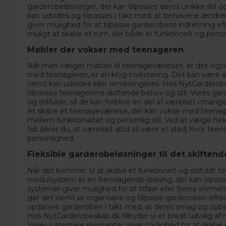
garderobeløsninger, der kan tilpasses deres unikke stil
kan udvides og tilpasses i takt med, at behovene ændrer
giver mulighed for at tilpasse garderobens indretning e
muligt at skabe et rum, der både er funktionelt og person
Møbler der vokser med teenageren
Når man vælger møbler til teenageværelset, er det vigti
med teenageren, er en klog investering. Det kan være alt
nemt kan udvides eller omarrangeres. Hos
NytGarderob
tilpasses teenagerens skiftende behov og stil. Vores gar
og stilfulde, så de kan forblive en del af værelset i mang
At skabe et teenageværelse, der kan vokse med teenage
mellem funktionalitet og personlig stil. Ved at vælge fle
tid, sikrer du, at værelset altid vil være et sted, hvor t
personlighed.
Fleksible garderobeløsninger til det skifte
Når det kommer til at skabe et funktionelt og stilfuldt te
modulsystem er en fremragende løsning, der kan tilpass
systemer giver mulighed for at tilføje eller fjerne eleme
gør det nemt at organisere og tilpasse garderoben efte
opdatere garderoben i takt med, at deres smag og opbev
Hos
NytGarderobeskab.dk
tilbyder vi et bredt udvalg af
Vores justerbare elementer giver mulighed for at skabe 