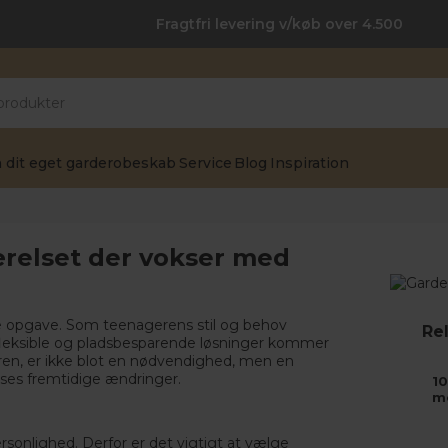
Fragtfri levering v/køb over 4.500
 dit eget garderobeskab
Service
Blog
Inspiration
relset der vokser med
e opgave. Som teenagerens stil og behov
Rel
, fleksible og pladsbesparende løsninger kommer
ren, er ikke blot en nødvendighed, men en
passes fremtidige ændringer.
10
m
sonlighed. Derfor er det vigtigt at vælge