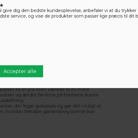
s over tid, kan du skabe et teenageværelse, der
ta
 altid er praktisk, men også at det forbliver et
give dig den bedste kundeoplevelse, anbefaler vi at du trykker ’A
til.
ste service, og vise de produkter som passer lige præcis til dit 
ærelset
et, er det vigtigt at tænke på både holdbarhed
r populære valg, da de er robuste og kan
møbler, der er fremstillet uden skadelige
undhed.
gtige garderobeløsninger, der kombinerer stil
be et rum, der ikke kun er funktionelt og
garderobeløsninger kan vokse med teenageren.
passes fra et pre-teen værelse til en mere
e moduler og ændre farverne på fronterne kunne
dskiftning.
er, der frigør gulvplads og gør det muligt at
iser, hvordan fleksible garderobesystemer kan