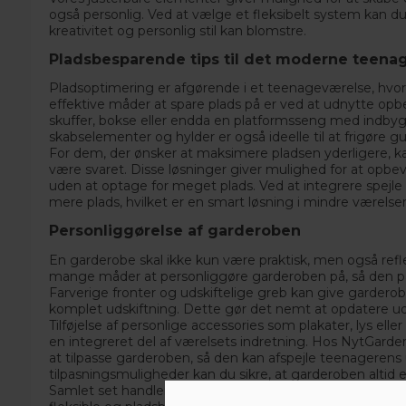
også personlig. Ved at vælge et fleksibelt system kan du 
kreativitet og personlig stil kan blomstre.
Pladsbesparende tips til det moderne teena
Pladsoptimering er afgørende i et teenageværelse, hvor
effektive måder at spare plads på er ved at udnytte opb
skuffer, bokse eller endda en platformsseng med ind
skabselementer og hylder er også ideelle til at frigøre g
For dem, der ønsker at maksimere pladsen yderligere,
være svaret. Disse løsninger giver mulighed for at opbe
uden at optage for meget plads. Ved at integrere spejle 
mere plads, hvilket er en smart løsning i mindre værelser
Personliggørelse af garderoben
En garderobe skal ikke kun være praktisk, men også ref
mange måder at personliggøre garderoben på, så den pass
Farverige fronter og udskiftelige greb kan give garder
komplet udskiftning. Dette gør det nemt at opdatere u
Tilføjelse af personlige accessories som plakater, lys ell
en integreret del af værelsets indretning. Hos
NytGarder
at tilpasse garderoben, så den kan afspejle teenagerens u
tilpasningsmuligheder kan du sikre, at garderoben altid er
Samlet set handler det om at skabe et rum, der er både 