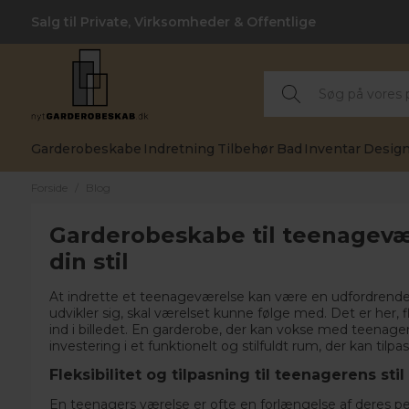
Salg til Private, Virksomheder & Offentlige
Garderobeskabe
Indretning
Tilbehør
Bad
Inventar
Design
Forside
/
Blog
Garderobeskabe til teenagevæ
din stil
At indrette et teenageværelse kan være en udfordrend
udvikler sig, skal værelset kunne følge med. Det er her
ind i billedet. En garderobe, der kan vokse med teenage
investering i et funktionelt og stilfuldt rum, der kan til
Fleksibilitet og tilpasning til teenagerens stil
En teenagers værelse er ofte en forlængelse af deres per