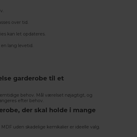
v.
sses over tid.
ies kan let opdateres.
en lang levetid.
lse garderobe til et
emtidige behov. Mål værelset nøjagtigt, og
angeres efter behov.
derobe, der skal holde i mange
MDF uden skadelige kemikalier er ideelle valg.