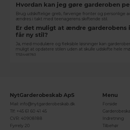
Hvordan kan jeg gøre garderoben per
Brug udskiftelige greb, farverige fronter og personlige ac
ændres i takt med teenagerens skiftende stil.
Er det muligt at ændre garderobens 
får ny stil?
Ja, med modulære og fleksible løsninger kan garderoben
muligt at opdatere stilen uden at skulle udskifte hele mø
1753448783
NytGarderobeskab ApS
Menu
Mail:
info@nytgarderobeskab.dk
Forside
Tlf:
+45 61 60 41 45
Garderobesk
CVR: 40908188
Indretning
Fyrrely 20
Tilbehør