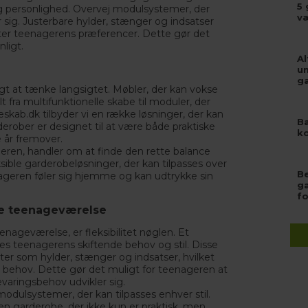
5 
 og personlighed. Overvej modulsystemer, der
v
 sig. Justerbare hylder, stænger og indsatser
fter teenagerens præferencer. Dette gør det
ligt.
Al
u
g
gt at tænke langsigtet. Møbler, der kan vokse
 fra multifunktionelle skabe til moduler, der
eskab.dk
tilbyder vi en række løsninger, der kan
Ba
derober er designet til at være både praktiske
ko
e år fremover.
ren, handler om at finde den rette balance
ksible garderobeløsninger, der kan tilpasses over
Be
eenageren føler sig hjemme og kan udtrykke sin
g
f
nde teenageværelse
enageværelse, er fleksibilitet nøglen. Et
es teenagerens skiftende behov og stil. Disse
nter som hylder, stænger og indsatser, hvilket
r behov. Dette gør det muligt for teenageren at
aringsbehov udvikler sig.
 modulsystemer, der kan tilpasses enhver stil.
en garderobe, der ikke kun er praktisk, men