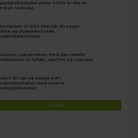
garderobeskabe under 5.000 kr der er
ærd at overveje
ternativer til IKEA PAX når du søger
nikke og skræddersyede
arderobeløsninger
lancen i garderoben: Find den ideelle
mbination af hylder, skuffer og stænger
skyt dit tøj og undgå møl i
arderobeskabet med smarte
orebyggelsestips
Vis alle