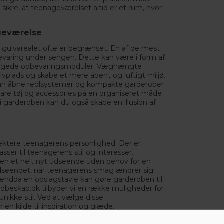
sikre, at teenageværelset altid er et rum, hvor
geværelse
 gulvarealet ofte er begrænset. En af de mest
evaring under sengen. Dette kan være i form af
byggede opbevaringsmoduler. Væghængte
ulvplads og skabe et mere åbent og luftigt miljø.
 kan åbne reolsystemer og kompakte garderober
vare tøj og accessories på en organiseret måde
i garderoben kan du også skabe en illusion af
.
lektere teenagerens personlighed. Der er
er til teenagerens stil og interesser.
oben et helt nyt udseende uden behov for en
dseendet, når teenagerens smag ændrer sig.
er endda en opslagstavle kan gøre garderoben til
obeskab.dk
tilbyder vi en række muligheder for
nikke stil. Ved at vælge disse
 en kilde til inspiration og glæde.
funktionelt og personligt. Ved at vælge