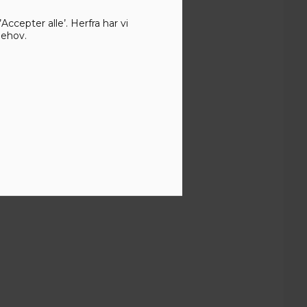
ccepter alle’. Herfra har vi
behov.