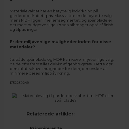
Materialevalget har en betydelig indvirkning på
garderobeskabets pris. Massivt træ er det dyreste valg,
mens MDF ligger i mellemsegmentet, og spånplade er
det mest budgetvenlige. Prisen afhænger også af finish
og tilpasninger.
Er der miljøvenlige muligheder inden for disse
materialer?
Ja, både spånplade og MDF kan være miljøvenlige valg,
da de ofte fremstilles delvist af genbrugstræ. Dette gør
dem til attraktive muligheder for dem, der ønsker at
minimere deres miljøpåvirkning.
1752239249
Relaterede artikler:
10 inspirerende