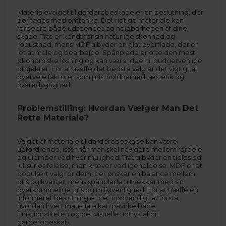
Materialevalget til garderobeskabe er en beslutning, der
bør tages med omtanke. Det rigtige materiale kan
forbedre både udseendet og holdbarheden af dine
skabe. Træ er kendt for sin naturlige skønhed og
robusthed, mens MDF tilbyder en glat overflade, der er
let at male og bearbejde. Spånplade er ofte den mest
økonomiske løsning og kan være ideel til budgetvenlige
projekter. For at træffe det bedste valg er det vigtigt at
overveje faktorer som pris, holdbarhed, æstetik og
bæredygtighed.
Problemstilling: Hvordan Vælger Man Det
Rette Materiale?
Valget af materiale til garderobeskabe kan være
udfordrende, især når man skal navigere mellem fordele
og ulemper ved hver mulighed. Træ tilbyder en tidløs og
luksuriøs følelse, men kræver vedligeholdelse. MDF er et
populært valg for dem, der ønsker en balance mellem
pris og kvalitet, mens spånplade tiltrækker med sin
overkommelige pris og miljøvenlighed. For at træffe en
informeret beslutning er det nødvendigt at forstå,
hvordan hvert materiale kan påvirke både
funktionaliteten og det visuelle udtryk af dit
garderobeskab.