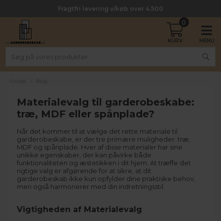
Fragtfri levering v/køb over 4.500
0
Forside
/
Blog
Materialevalg til garderobeskabe:
træ, MDF eller spånplade?
Når det kommer til at vælge det rette materiale til
garderobeskabe, er der tre primære muligheder: træ,
MDF og spånplade. Hver af disse materialer har sine
unikke egenskaber, der kan påvirke både
funktionaliteten og æstetikken i dit hjem. At træffe det
rigtige valg er afgørende for at sikre, at dit
garderobeskab ikke kun opfylder dine praktiske behov,
men også harmonerer med din indretningsstil.
Vigtigheden af Materialevalg