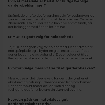
Hvilket materiale er bedst for budgetvenlige
garderobeløsninger?
Spånplade er ofte det foretrukne valg for budgetvenlige
garderobeløsninger på grund af dens lave pris. Det er en
økonomisk løsning, der stadig kan give en flot finish, når
det belægges med finer eller laminat.
Er MDF et godt valg for holdbarhed?
Ja, MDF er et godt valg for holdbarhed. Det er stærkere
end spånplade og tilbyder en glat, ensartet overflade,
der er let at male og behandle. Det er velegnet til de
fleste garderobeskabe, hvor holdbarhed er en prioritet.
Hvorfor vælge massivt træ til et garderobeskab?
Massivt træ er det ideelle valg for dem, der ønsker et
eksklusivt og naturligt udseende med lang holdbarhed.
Det er et robust materiale, der kan slibes og
vedligeholdes for at bevare sin skønhed over tid.
Hvordan påvirker materialevalget
garderobeskabets pris?