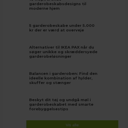
garderobeskabsdesigns til
moderne hjem
5 garderobeskabe under 5.000
kr der er værd at overveje
Alternativer til IKEA PAX når du
søger unikke og skræddersyede
garderobeløsninger
Balancen i garderoben: Find den
ideelle kombination af hylder,
skuffer og stænger
Beskyt dit tøj og undgå møl i
garderobeskabet med smarte
forebyggelsestips
Vis alle