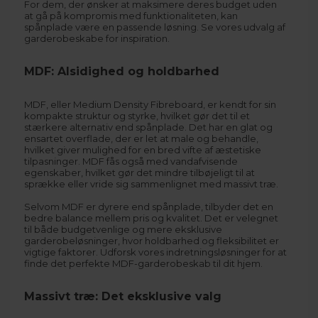
For dem, der ønsker at maksimere deres budget uden
at gå på kompromis med funktionaliteten, kan
spånplade være en passende løsning. Se vores udvalg af
garderobeskabe
for inspiration.
MDF: Alsidighed og holdbarhed
MDF, eller Medium Density Fibreboard, er kendt for sin
kompakte struktur og styrke, hvilket gør det til et
stærkere alternativ end spånplade. Det har en glat og
ensartet overflade, der er let at male og behandle,
hvilket giver mulighed for en bred vifte af æstetiske
tilpasninger. MDF fås også med vandafvisende
egenskaber, hvilket gør det mindre tilbøjeligt til at
sprække eller vride sig sammenlignet med massivt træ.
Selvom MDF er dyrere end spånplade, tilbyder det en
bedre balance mellem pris og kvalitet. Det er velegnet
til både budgetvenlige og mere eksklusive
garderobeløsninger, hvor holdbarhed og fleksibilitet er
vigtige faktorer. Udforsk vores
indretningsløsninger
for at
finde det perfekte MDF-garderobeskab til dit hjem.
Massivt træ: Det eksklusive valg