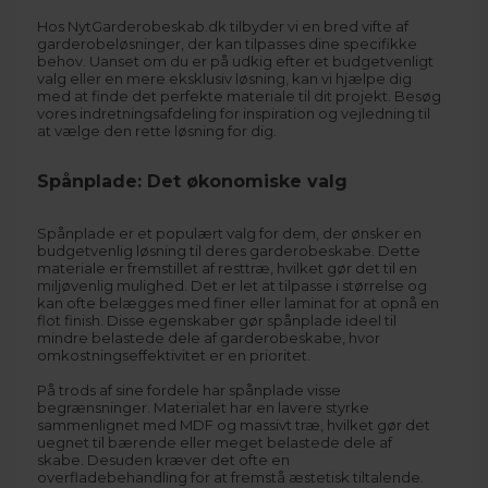
Hos
NytGarderobeskab.dk
tilbyder vi en bred vifte af
garderobeløsninger, der kan tilpasses dine specifikke
behov. Uanset om du er på udkig efter et budgetvenligt
valg eller en mere eksklusiv løsning, kan vi hjælpe dig
med at finde det perfekte materiale til dit projekt. Besøg
vores
indretningsafdeling
for inspiration og vejledning til
at vælge den rette løsning for dig.
Spånplade: Det økonomiske valg
Spånplade er et populært valg for dem, der ønsker en
budgetvenlig løsning til deres garderobeskabe. Dette
materiale er fremstillet af resttræ, hvilket gør det til en
miljøvenlig mulighed. Det er let at tilpasse i størrelse og
kan ofte belægges med finer eller laminat for at opnå en
flot finish. Disse egenskaber gør spånplade ideel til
mindre belastede dele af garderobeskabe, hvor
omkostningseffektivitet er en prioritet.
På trods af sine fordele har spånplade visse
begrænsninger. Materialet har en lavere styrke
sammenlignet med MDF og massivt træ, hvilket gør det
uegnet til bærende eller meget belastede dele af
skabe. Desuden kræver det ofte en
overfladebehandling for at fremstå æstetisk tiltalende.