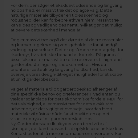
For dem, der søger et eksklusivt udseende og langvarig
holdbarhed, er massivt træ det oplagte valg. Dette
naturlige materiale tilbyder en tidløs skønhed og
robusthed, der kan forbedre ethvert hjem. Massivt træ
kan slibes og vedligeholdes nemt, hvilket gør det muligt
at bevare dets skønhed i mange år.
Dog er massivt træ også det dyreste af de tre materialer
og kræver regelmæssig vedligeholdelse for at undgå
vridning og sprækker. Det er også mere modtageligt for
skadedyr, hvis det ikke behandles korrekt. På grund af
disse faktorer er massivt træ ofte reserveret til high-end
garderobeløsninger og snedkermøbler. Hvis du
prioriterer æstetik og langvarig holdbarhed, kan du
overveje vores
design-dit-eget
muligheder for at skabe
et unikt garderobeskab.
Valget af materiale til dit garderobeskab afhænger af
dine specifikke behov og præferencer. Hvad enten du
vælger spånplade for dets økonomiske fordele, MDF for
dets alsidighed, eller massivt træ for dets eksklusive
udseende, er det vigtigt at overveje, hvordan hvert
materiale vil påvirke både funktionaliteten og det
visuelle udtryk af dit garderobeskab. Hos
NytGarderobeskab.dk tilbyder vi en bred vifte af
løsninger, der kan tilpasses til at opfylde dine unikke krav.
Kontakt os for at få mere information om, hvordan vi kan