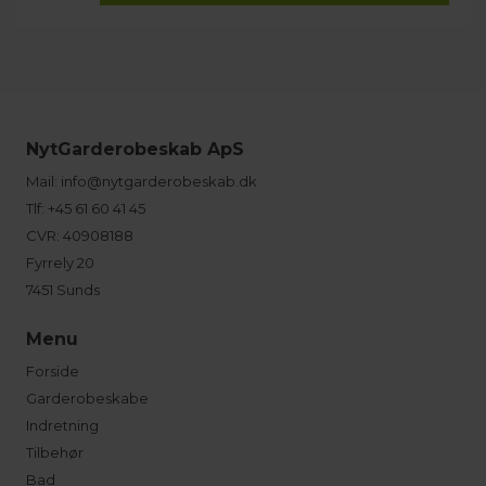
NytGarderobeskab ApS
Mail:
info@nytgarderobeskab.dk
Tlf:
+45 61 60 41 45
CVR: 40908188
Fyrrely 20
7451 Sunds
Menu
Forside
Garderobeskabe
Indretning
Tilbehør
Bad