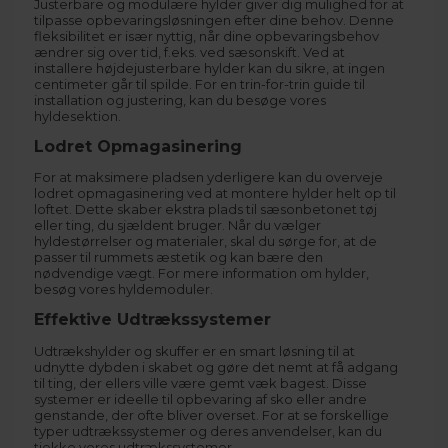
Justerbare og modulære hylder giver dig mulighed for at
tilpasse opbevaringsløsningen efter dine behov. Denne
fleksibilitet er især nyttig, når dine opbevaringsbehov
ændrer sig over tid, f.eks. ved sæsonskift. Ved at
installere højdejusterbare hylder kan du sikre, at ingen
centimeter går til spilde. For en trin-for-trin guide til
installation og justering, kan du besøge vores
hyldesektion
.
Lodret Opmagasinering
For at maksimere pladsen yderligere kan du overveje
lodret opmagasinering ved at montere hylder helt op til
loftet. Dette skaber ekstra plads til sæsonbetonet tøj
eller ting, du sjældent bruger. Når du vælger
hyldestørrelser og materialer, skal du sørge for, at de
passer til rummets æstetik og kan bære den
nødvendige vægt. For mere information om hylder,
besøg vores
hyldemoduler
.
Effektive Udtrækssystemer
Udtrækshylder og skuffer er en smart løsning til at
udnytte dybden i skabet og gøre det nemt at få adgang
til ting, der ellers ville være gemt væk bagest. Disse
systemer er ideelle til opbevaring af sko eller andre
genstande, der ofte bliver overset. For at se forskellige
typer udtrækssystemer og deres anvendelser, kan du
tjekke vores
udtrækssystemer
.