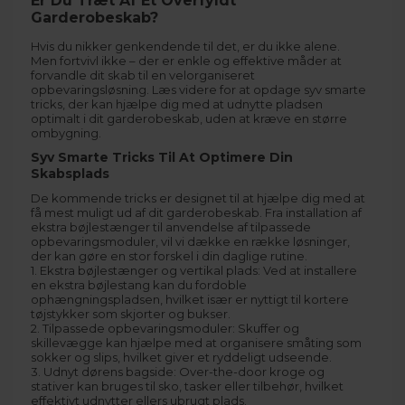
Er Du Træt Af Et Overfyldt
Garderobeskab?
Hvis du nikker genkendende til det, er du ikke alene.
Men fortvivl ikke – der er enkle og effektive måder at
forvandle dit skab til en velorganiseret
opbevaringsløsning. Læs videre for at opdage syv smarte
tricks, der kan hjælpe dig med at udnytte pladsen
optimalt i dit garderobeskab, uden at kræve en større
ombygning.
Syv Smarte Tricks Til At Optimere Din
Skabsplads
De kommende tricks er designet til at hjælpe dig med at
få mest muligt ud af dit garderobeskab. Fra installation af
ekstra bøjlestænger til anvendelse af tilpassede
opbevaringsmoduler, vil vi dække en række løsninger,
der kan gøre en stor forskel i din daglige rutine.
1. Ekstra bøjlestænger og vertikal plads: Ved at installere
en ekstra bøjlestang kan du fordoble
ophængningspladsen, hvilket især er nyttigt til kortere
tøjstykker som skjorter og bukser.
2. Tilpassede opbevaringsmoduler: Skuffer og
skillevægge kan hjælpe med at organisere småting som
sokker og slips, hvilket giver et ryddeligt udseende.
3. Udnyt dørens bagside: Over-the-door kroge og
stativer kan bruges til sko, tasker eller tilbehør, hvilket
effektivt udnytter ellers ubrugt plads.