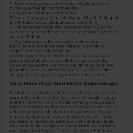
4. Justerbare og modulære hylder: Højdejusterbare
hylder giver fleksibilitet til at ændre
opbevaringsløsningen efter behov.
5. Lodret opmagasinering: Montering af hylder helt op til
loftet skaber ekstra plads til sæsonbetonet tøj.
6. Udtrækssystemer/skuffer: Udtrækshylder og skuffer
giver nem adgang til bageste ting og udnytter dybden i
skabet effektivt.
7. Organisering med kurve og beholdere: Små
beholdere eller kurve holder tilbehør og småting
organiseret og let tilgængelige.
Ved at implementere disse tricks kan du forvandle dit
garderobeskab til en mere effektiv og overskuelig
opbevaringsløsning. For mere inspiration og konkrete
produkter, der kan hjælpe dig med at optimere din
skabsplads, besøg vores
garderobeskabe
sektion.
Skab Mere Plads Med Ekstra Bøjlestænger
En af de mest effektive måder at maksimere pladsen i dit
garderobeskab er ved at installere ekstra bøjlestænger.
Dette simple trick kan fordoble ophængningspladsen,
især til kortere tøjstykker som skjorter og bukser. Ved at
udnytte den vertikale plads bedre, kan du let få plads til
flere tøjstykker uden at skabet føles overfyldt. Når du
monterer en ekstra bøjlestang, er det vigtigt at vælge
den rette højde. Sørg for, at der er tilstrækkelig afstand
mellem de to stænger, så tøjet ikke krøller. For mere