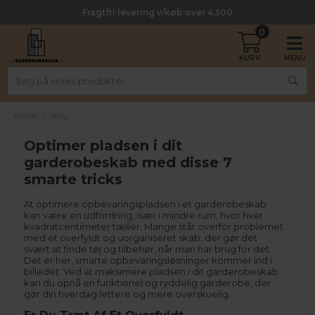
Fragtfri levering v/køb over 4.500
0
Forside
/
Blog
Optimer pladsen i dit
garderobeskab med disse 7
smarte tricks
At optimere opbevaringspladsen i et garderobeskab
kan være en udfordring, især i mindre rum, hvor hver
kvadratcentimeter tæller. Mange står overfor problemet
med et overfyldt og uorganiseret skab, der gør det
svært at finde tøj og tilbehør, når man har brug for det.
Det er her, smarte opbevaringsløsninger kommer ind i
billedet. Ved at maksimere pladsen i dit garderobeskab
kan du opnå en funktionel og ryddelig garderobe, der
gør din hverdag lettere og mere overskuelig.