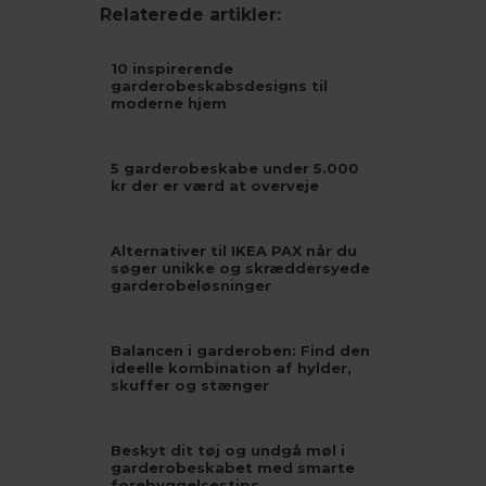
Relaterede artikler:
10 inspirerende
garderobeskabsdesigns til
moderne hjem
5 garderobeskabe under 5.000
kr der er værd at overveje
Alternativer til IKEA PAX når du
søger unikke og skræddersyede
garderobeløsninger
Balancen i garderoben: Find den
ideelle kombination af hylder,
skuffer og stænger
Beskyt dit tøj og undgå møl i
garderobeskabet med smarte
forebyggelsestips