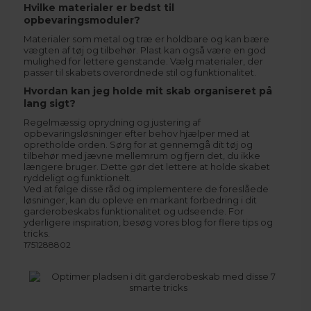
Hvilke materialer er bedst til
opbevaringsmoduler?
Materialer som metal og træ er holdbare og kan bære
vægten af tøj og tilbehør. Plast kan også være en god
mulighed for lettere genstande. Vælg materialer, der
passer til skabets overordnede stil og funktionalitet.
Hvordan kan jeg holde mit skab organiseret på
lang sigt?
Regelmæssig oprydning og justering af
opbevaringsløsninger efter behov hjælper med at
opretholde orden. Sørg for at gennemgå dit tøj og
tilbehør med jævne mellemrum og fjern det, du ikke
længere bruger. Dette gør det lettere at holde skabet
ryddeligt og funktionelt.
Ved at følge disse råd og implementere de foreslåede
løsninger, kan du opleve en markant forbedring i dit
garderobeskabs funktionalitet og udseende. For
yderligere inspiration, besøg vores
blog
for flere tips og
tricks.
1751288802