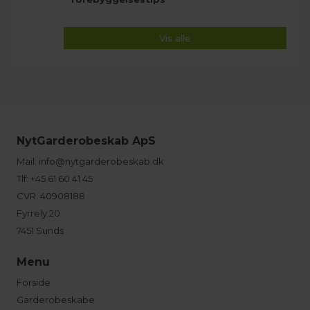
Vis alle
NytGarderobeskab ApS
Mail:
info@nytgarderobeskab.dk
Tlf:
+45 61 60 41 45
CVR: 40908188
Fyrrely 20
7451 Sunds
Menu
Forside
Garderobeskabe