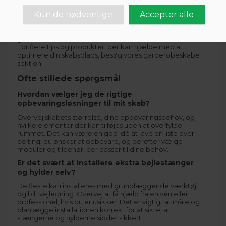
og effektive udtrækssystemer sikrer, at du udnytter hver
centimeter af skabet, mens kurve og beholdere holder
orden på tilbehør og småting. Disse løsninger gør det
muligt at skabe et funktionelt og æstetisk tiltalende
garderobeskab.
For flere tips og produkter, der kan hjælpe med at
optimere din skabsplads, besøg vores
garderobeskabe
sektion.
Ofte stillede spørgsmål
Hvordan vælger jeg de rigtige
opbevaringsløsninger til mit skab?
Overvej skabets størrelse, dine opbevaringsbehov, og
hvilke elementer der kan tilføjes uden at overfylde
rummet. Det kan være en god idé at lave en liste over
de ting, du ønsker at opbevare, og derefter vælge
moduler og tilbehør, der passer til dine behov.
Er det svært at installere ekstra bøjlestænger
og hylder selv?
De fleste kan installeres med grundlæggende værktøj
og lidt vejledning. Overvej at få hjælp fra en ven eller
professionel, hvis du er usikker. Det er vigtigt at måle og
planlægge installationen korrekt for at sikre, at
stængerne og hylderne sidder sikkert.