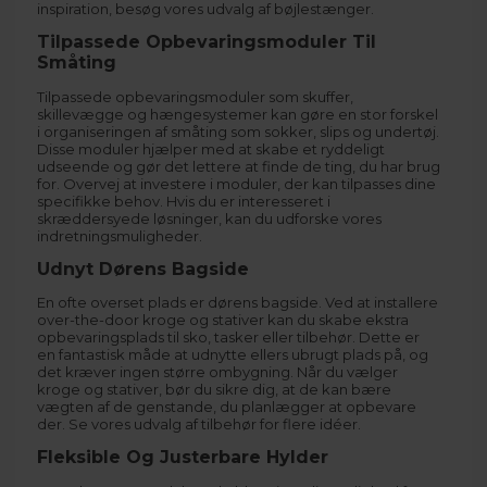
inspiration, besøg vores udvalg af
bøjlestænger
.
Tilpassede Opbevaringsmoduler Til
Småting
Tilpassede opbevaringsmoduler som skuffer,
skillevægge og hængesystemer kan gøre en stor forskel
i organiseringen af småting som sokker, slips og undertøj.
Disse moduler hjælper med at skabe et ryddeligt
udseende og gør det lettere at finde de ting, du har brug
for. Overvej at investere i moduler, der kan tilpasses dine
specifikke behov. Hvis du er interesseret i
skræddersyede løsninger, kan du udforske vores
indretningsmuligheder
.
Udnyt Dørens Bagside
En ofte overset plads er dørens bagside. Ved at installere
over-the-door kroge og stativer kan du skabe ekstra
opbevaringsplads til sko, tasker eller tilbehør. Dette er
en fantastisk måde at udnytte ellers ubrugt plads på, og
det kræver ingen større ombygning. Når du vælger
kroge og stativer, bør du sikre dig, at de kan bære
vægten af de genstande, du planlægger at opbevare
der. Se vores udvalg af
tilbehør
for flere idéer.
Fleksible Og Justerbare Hylder